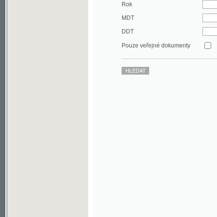
DDT
Pouze veřejné dokumenty
©2003-2010
Developed
under GNU GPL
by
Qbizm
,
NKČR
and
KNAV