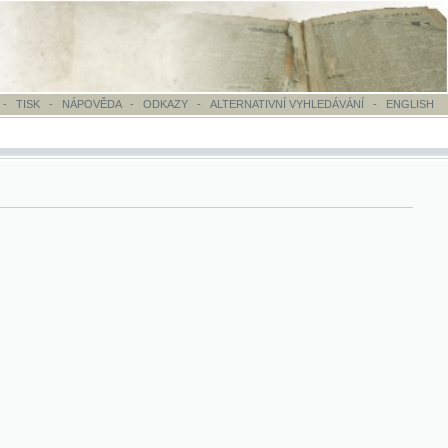
OVĚDA
-
ODKAZY
-
ALTERNATIVNÍ VYHLEDÁVÁNÍ
-
ENGLISH