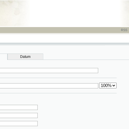
RSS
-
TISK
-
NÁP
Datum