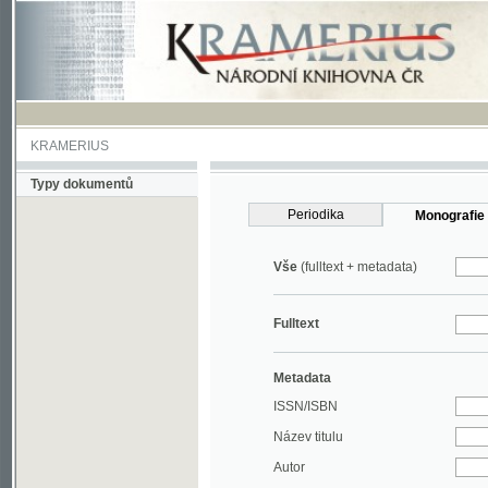
KRAMERIUS
Typy dokumentů
Periodika
Monografie
Vše
(fulltext + metadata)
Fulltext
Metadata
ISSN/ISBN
Název titulu
Autor
Rok
MDT