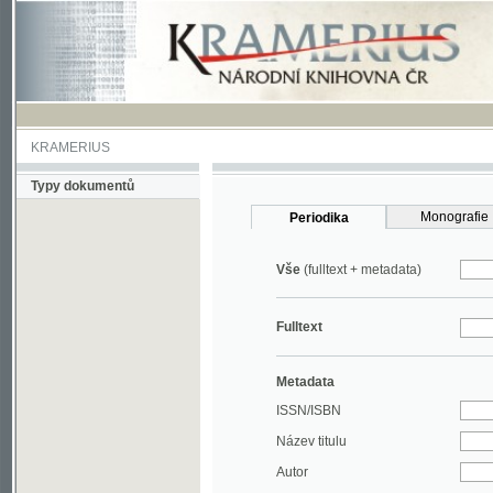
KRAMERIUS
Typy dokumentů
Monografie
Periodika
Vše
(fulltext + metadata)
Fulltext
Metadata
ISSN/ISBN
Název titulu
Autor
Rok
MDT