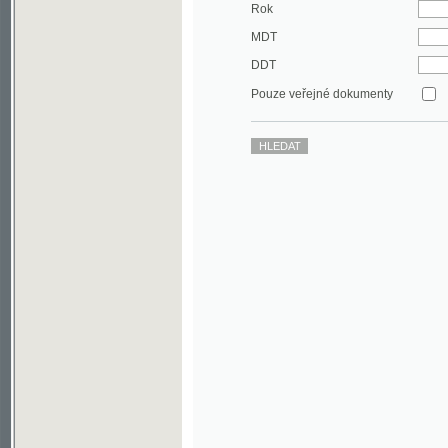
DDT
Pouze veřejné dokumenty
©2003-2010
Developed
under GNU GPL
by
Qbizm
,
NKČR
and
KNAV