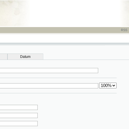
RSS
-
TISK
-
NÁP
Datum