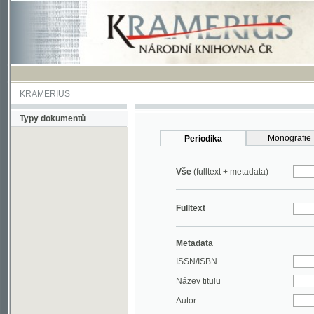
KRAMERIUS
Typy dokumentů
Monografie
Periodika
Vše
(fulltext + metadata)
Fulltext
Metadata
ISSN/ISBN
Název titulu
Autor
Rok
MDT