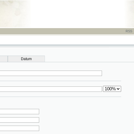
RSS
-
TISK
-
NÁP
Datum