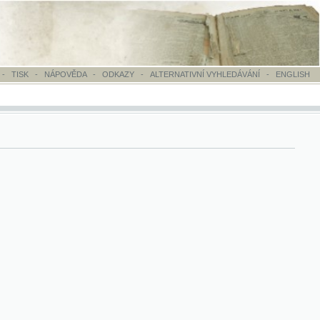
OVĚDA
-
ODKAZY
-
ALTERNATIVNÍ VYHLEDÁVÁNÍ
-
ENGLISH