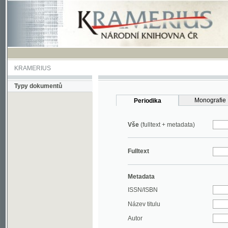
KRAMERIUS
Typy dokumentů
Monografie
Periodika
Vše
(fulltext + metadata)
Fulltext
Metadata
ISSN/ISBN
Název titulu
Autor
Rok
MDT