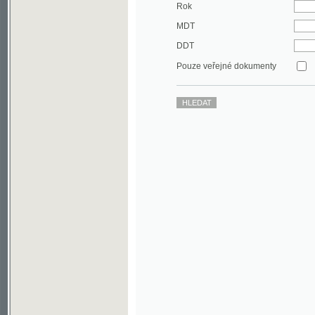
DDT
Pouze veřejné dokumenty
©2003-2010
Developed
under GNU GPL
by
Qbizm
,
NKČR
and
KNAV