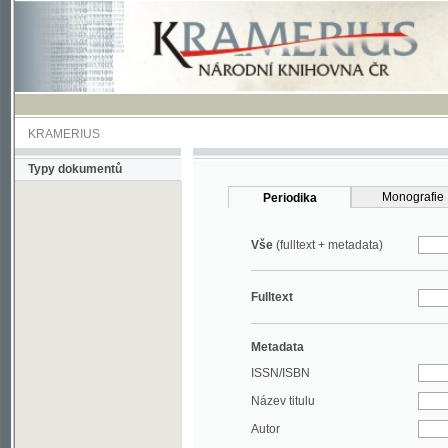
KRAMERIUS
Typy dokumentů
Monografie
Periodika
Vše
(fulltext + metadata)
Fulltext
Metadata
ISSN/ISBN
Název titulu
Autor
Rok
MDT