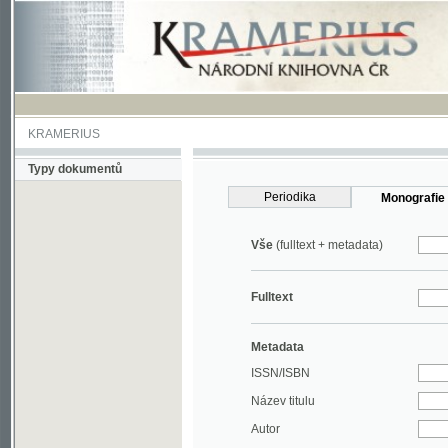
KRAMERIUS
Typy dokumentů
Periodika
Monografie
Vše
(fulltext + metadata)
Fulltext
Metadata
ISSN/ISBN
Název titulu
Autor
Rok
MDT