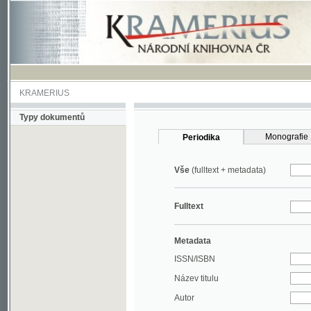
KRAMERIUS
Typy dokumentů
Monografie
Periodika
Vše
(fulltext + metadata)
Fulltext
Metadata
ISSN/ISBN
Název titulu
Autor
Rok
MDT