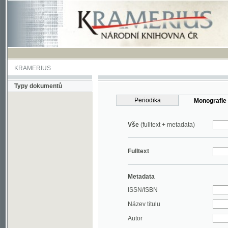
KRAMERIUS
Typy dokumentů
Periodika
Monografie
Vše
(fulltext + metadata)
Fulltext
Metadata
ISSN/ISBN
Název titulu
Autor
Rok
MDT