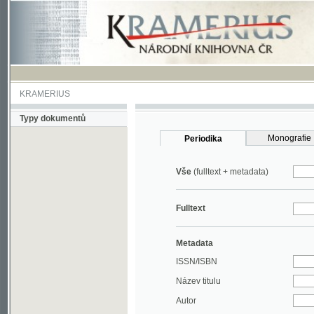
KRAMERIUS
Typy dokumentů
Monografie
Periodika
Vše
(fulltext + metadata)
Fulltext
Metadata
ISSN/ISBN
Název titulu
Autor
Rok
MDT