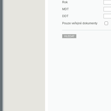
DDT
Pouze veřejné dokumenty
©2003-2010
Developed
under GNU GPL
by
Qbizm
,
NKČR
and
KNAV