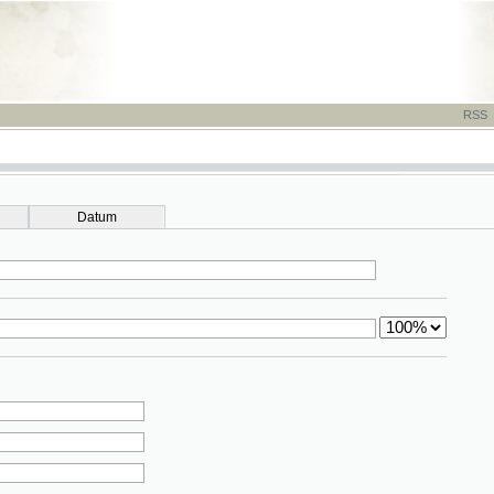
RSS
-
TISK
-
NÁP
Datum