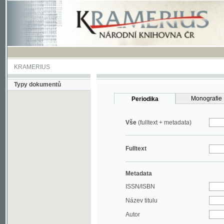
KRAMERIUS
Typy dokumentů
Monografie
Periodika
Vše
(fulltext + metadata)
Fulltext
Metadata
ISSN/ISBN
Název titulu
Autor
Rok
MDT