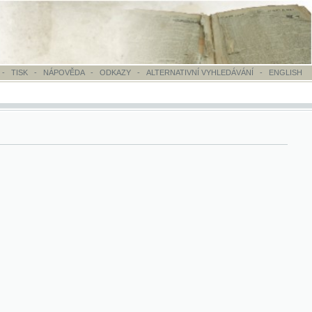
OVĚDA
-
ODKAZY
-
ALTERNATIVNÍ VYHLEDÁVÁNÍ
-
ENGLISH