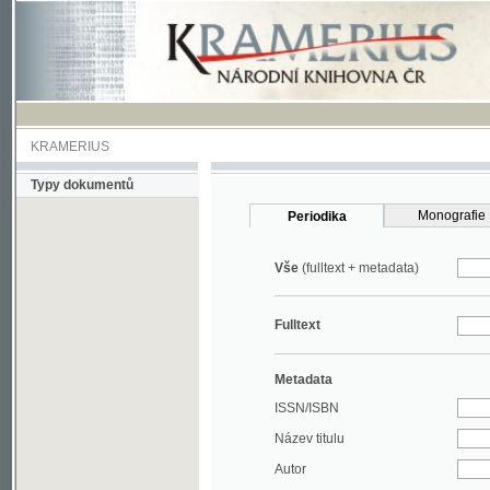
KRAMERIUS
Typy dokumentů
Monografie
Periodika
Vše
(fulltext + metadata)
Fulltext
Metadata
ISSN/ISBN
Název titulu
Autor
Rok
MDT