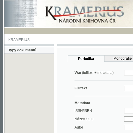
KRAMERIUS
Typy dokumentů
Monografie
Periodika
Vše
(fulltext + metadata)
Fulltext
Metadata
ISSN/ISBN
Název titulu
Autor
Rok
MDT