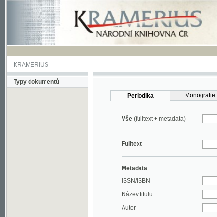
KRAMERIUS
Typy dokumentů
Monografie
Periodika
Vše
(fulltext + metadata)
Fulltext
Metadata
ISSN/ISBN
Název titulu
Autor
Rok
MDT