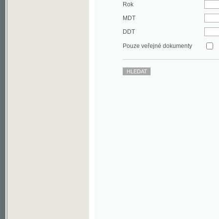
DDT
Pouze veřejné dokumenty
©2003-2010
Developed
under GNU GPL
by
Qbizm
,
NKČR
and
KNAV