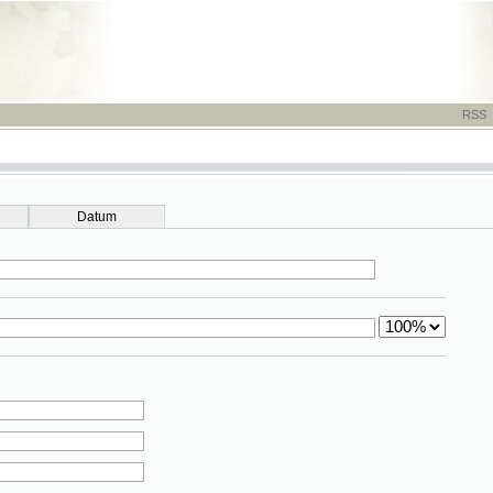
RSS
-
TISK
-
NÁP
Datum