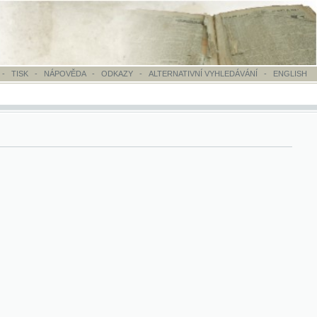
OVĚDA
-
ODKAZY
-
ALTERNATIVNÍ VYHLEDÁVÁNÍ
-
ENGLISH