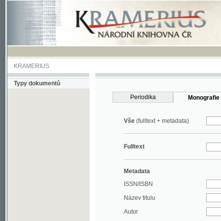
KRAMERIUS
Typy dokumentů
Periodika
Monografie
Vše
(fulltext + metadata)
Fulltext
Metadata
ISSN/ISBN
Název titulu
Autor
Rok
MDT