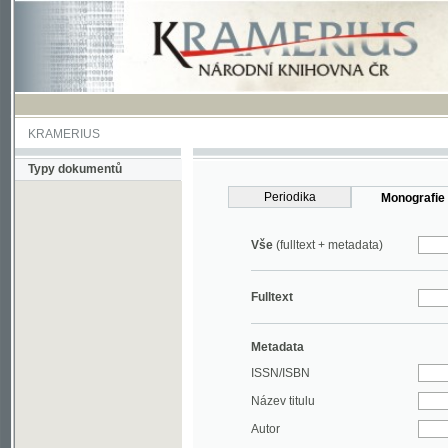
KRAMERIUS
Typy dokumentů
Periodika
Monografie
Vše
(fulltext + metadata)
Fulltext
Metadata
ISSN/ISBN
Název titulu
Autor
Rok
MDT