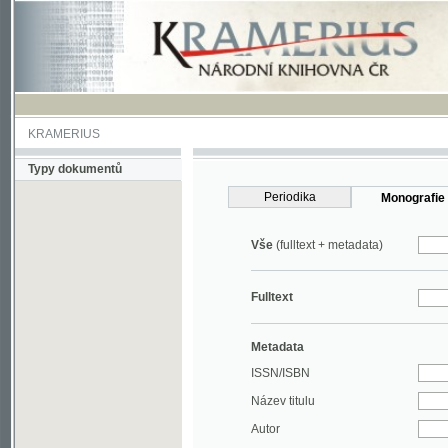
KRAMERIUS
Typy dokumentů
Periodika
Monografie
Vše
(fulltext + metadata)
Fulltext
Metadata
ISSN/ISBN
Název titulu
Autor
Rok
MDT