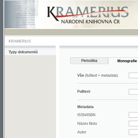
KRAMERIUS
Typy dokumentů
Periodika
Monografie
Vše
(fulltext + metadata)
Fulltext
Metadata
ISSN/ISBN
Název titulu
Autor
Rok
MDT