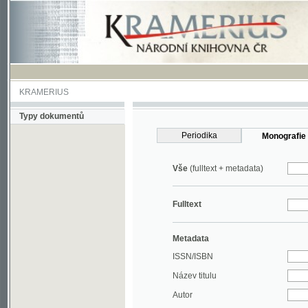
KRAMERIUS
Typy dokumentů
Periodika
Monografie
Vše
(fulltext + metadata)
Fulltext
Metadata
ISSN/ISBN
Název titulu
Autor
Rok
MDT