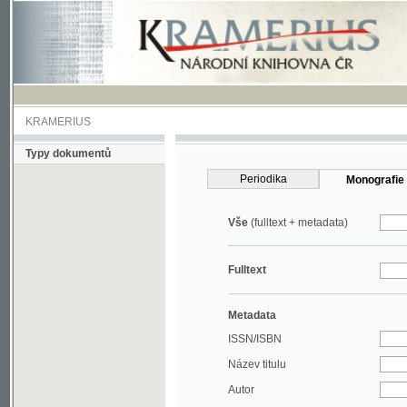
KRAMERIUS
Typy dokumentů
Periodika
Monografie
Vše
(fulltext + metadata)
Fulltext
Metadata
ISSN/ISBN
Název titulu
Autor
Rok
MDT