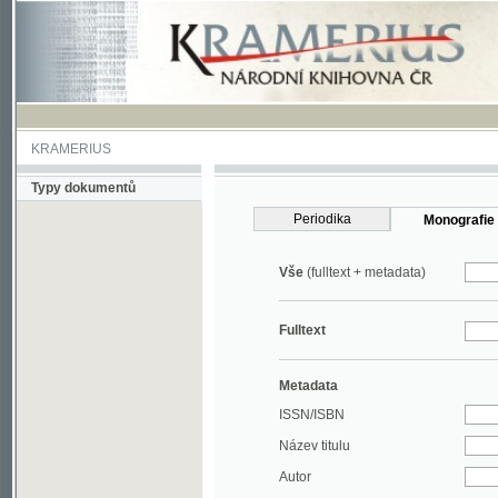
KRAMERIUS
Typy dokumentů
Periodika
Monografie
Vše
(fulltext + metadata)
Fulltext
Metadata
ISSN/ISBN
Název titulu
Autor
Rok
MDT