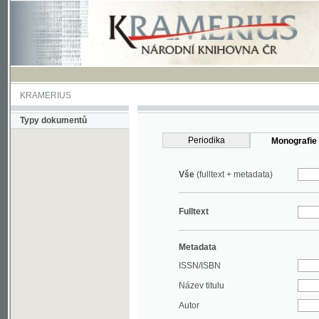
KRAMERIUS
Typy dokumentů
Periodika
Monografie
Vše
(fulltext + metadata)
Fulltext
Metadata
ISSN/ISBN
Název titulu
Autor
Rok
MDT