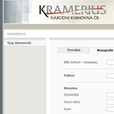
KRAMERIUS
Typy dokumentů
Periodika
Monografie
Vše
(fulltext + metadata)
Fulltext
Metadata
ISSN/ISBN
Název titulu
Autor
Rok
MDT