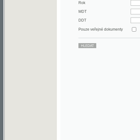
DDT
Pouze veřejné dokumenty
©2003-2010
Developed
under GNU GPL
by
Qbizm
,
NKČR
and
KNAV