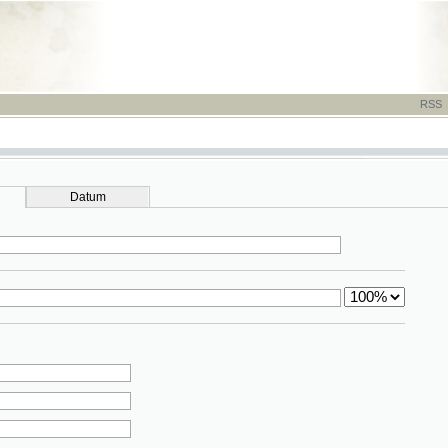
RSS
-
TISK
-
NÁP
Datum