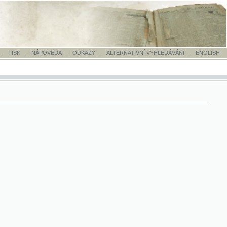
OVĚDA
-
ODKAZY
-
ALTERNATIVNÍ VYHLEDÁVÁNÍ
-
ENGLISH