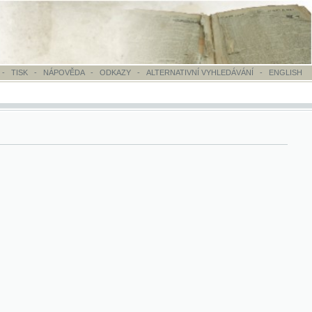
OVĚDA
-
ODKAZY
-
ALTERNATIVNÍ VYHLEDÁVÁNÍ
-
ENGLISH