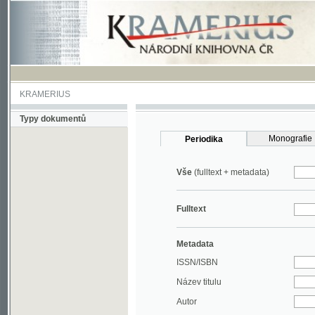
KRAMERIUS
Typy dokumentů
Monografie
Periodika
Vše
(fulltext + metadata)
Fulltext
Metadata
ISSN/ISBN
Název titulu
Autor
Rok
MDT