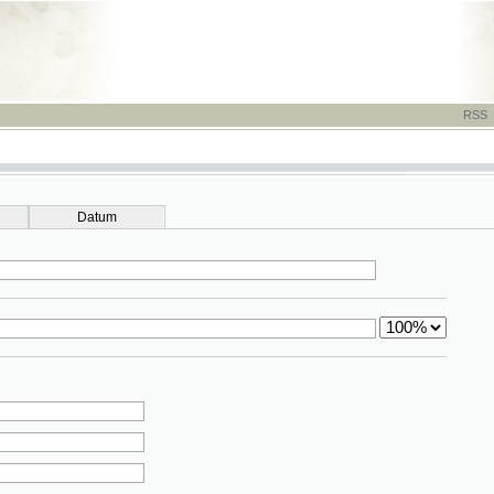
RSS
-
TISK
-
NÁP
Datum