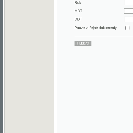
DDT
Pouze veřejné dokumenty
©2003-2010
Developed
under GNU GPL
by
Qbizm
,
NKČR
and
KNAV