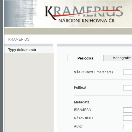
KRAMERIUS
Typy dokumentů
Monografie
Periodika
Vše
(fulltext + metadata)
Fulltext
Metadata
ISSN/ISBN
Název titulu
Autor
Rok
MDT