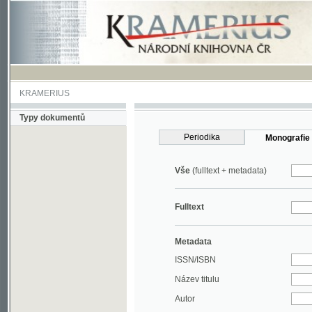
KRAMERIUS
Typy dokumentů
Periodika
Monografie
Vše
(fulltext + metadata)
Fulltext
Metadata
ISSN/ISBN
Název titulu
Autor
Rok
MDT