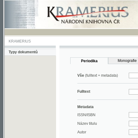
KRAMERIUS
Typy dokumentů
Monografie
Periodika
Vše
(fulltext + metadata)
Fulltext
Metadata
ISSN/ISBN
Název titulu
Autor
Rok
MDT