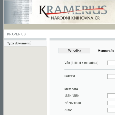
KRAMERIUS
Typy dokumentů
Periodika
Monografie
Vše
(fulltext + metadata)
Fulltext
Metadata
ISSN/ISBN
Název titulu
Autor
Rok
MDT