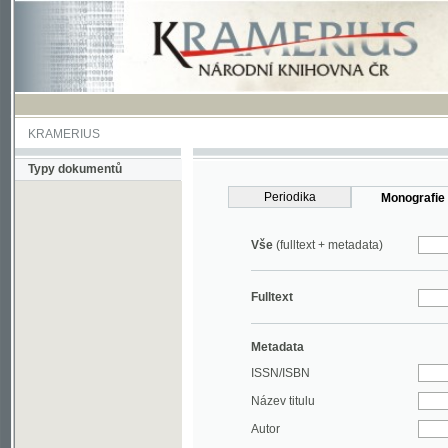
KRAMERIUS
Typy dokumentů
Periodika
Monografie
Vše
(fulltext + metadata)
Fulltext
Metadata
ISSN/ISBN
Název titulu
Autor
Rok
MDT