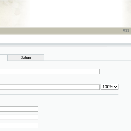
RSS
-
TISK
-
NÁP
Datum