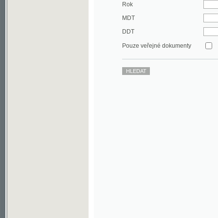
DDT
Pouze veřejné dokumenty
©2003-2010
Developed
under GNU GPL
by
Qbizm
,
NKČR
and
KNAV