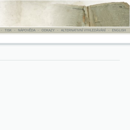
OVĚDA
-
ODKAZY
-
ALTERNATIVNÍ VYHLEDÁVÁNÍ
-
ENGLISH