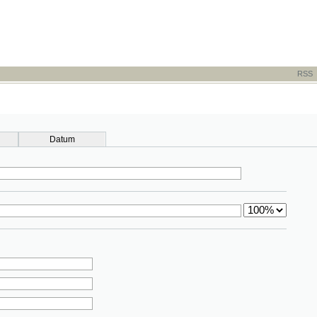
RSS
-
TISK
-
NÁP
Datum