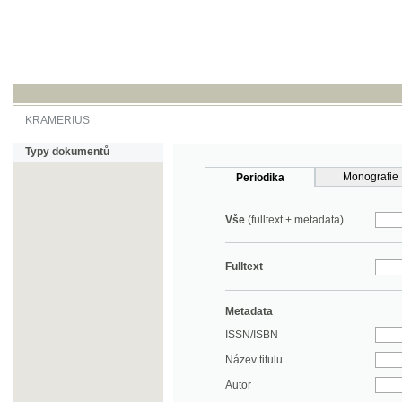
KRAMERIUS
Typy dokumentů
Monografie
Periodika
Vše
(fulltext + metadata)
Fulltext
Metadata
ISSN/ISBN
Název titulu
Autor
Rok
MDT