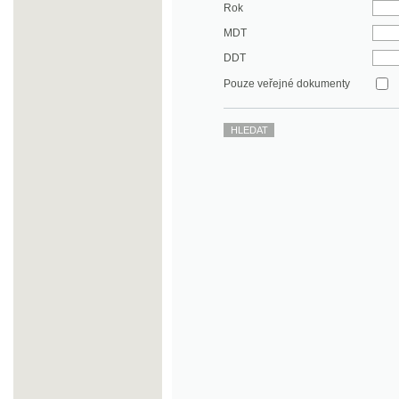
DDT
Pouze veřejné dokumenty
©2003-2010
Developed
under GNU GPL
by
Qbizm
,
NKČR
and
KNAV