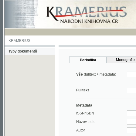
KRAMERIUS
Typy dokumentů
Monografie
Periodika
Vše
(fulltext + metadata)
Fulltext
Metadata
ISSN/ISBN
Název titulu
Autor
Rok
MDT