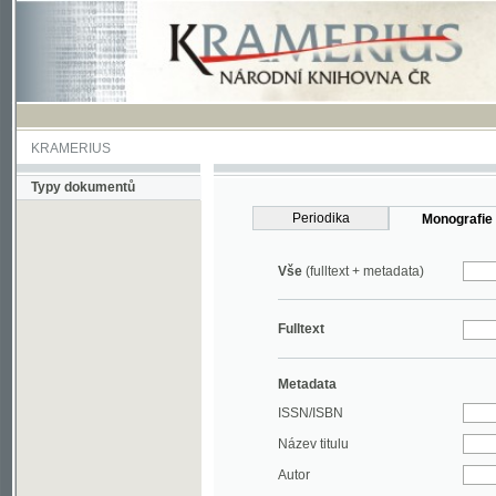
KRAMERIUS
Typy dokumentů
Periodika
Monografie
Vše
(fulltext + metadata)
Fulltext
Metadata
ISSN/ISBN
Název titulu
Autor
Rok
MDT