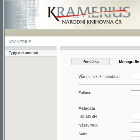
KRAMERIUS
Typy dokumentů
Periodika
Monografie
Vše
(fulltext + metadata)
Fulltext
Metadata
ISSN/ISBN
Název titulu
Autor
Rok
MDT