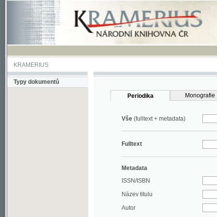
KRAMERIUS
Typy dokumentů
Monografie
Periodika
Vše
(fulltext + metadata)
Fulltext
Metadata
ISSN/ISBN
Název titulu
Autor
Rok
MDT