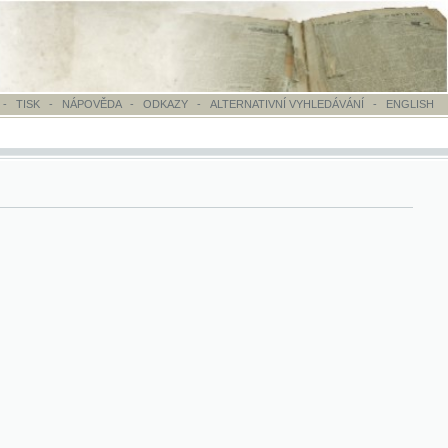
OVĚDA
-
ODKAZY
-
ALTERNATIVNÍ VYHLEDÁVÁNÍ
-
ENGLISH