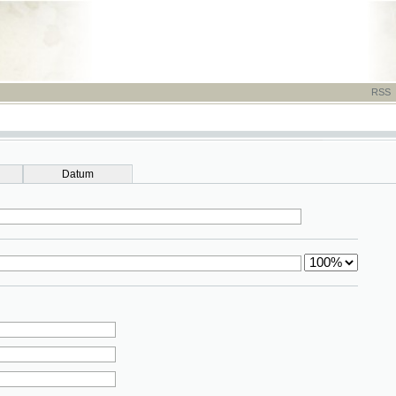
RSS
-
TISK
-
NÁP
Datum