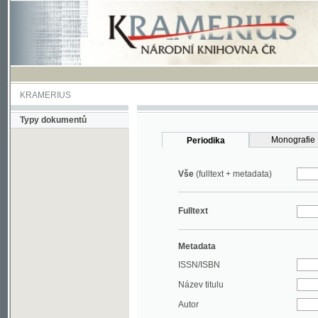
KRAMERIUS
Typy dokumentů
Monografie
Periodika
Vše
(fulltext + metadata)
Fulltext
Metadata
ISSN/ISBN
Název titulu
Autor
Rok
MDT