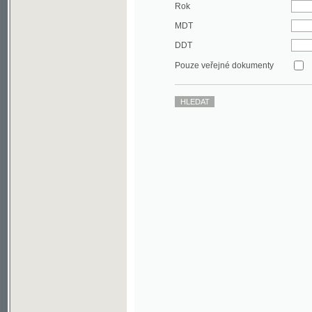
DDT
Pouze veřejné dokumenty
©2003-2010
Developed
under GNU GPL
by
Qbizm
,
NKČR
and
KNAV