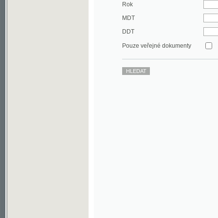
DDT
Pouze veřejné dokumenty
©2003-2010
Developed
under GNU GPL
by
Qbizm
,
NKČR
and
KNAV