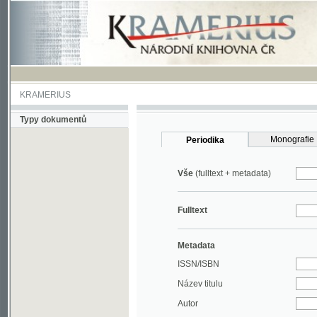
KRAMERIUS
Typy dokumentů
Monografie
Periodika
Vše
(fulltext + metadata)
Fulltext
Metadata
ISSN/ISBN
Název titulu
Autor
Rok
MDT