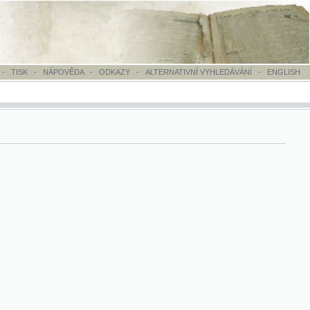
OVĚDA
-
ODKAZY
-
ALTERNATIVNÍ VYHLEDÁVÁNÍ
-
ENGLISH