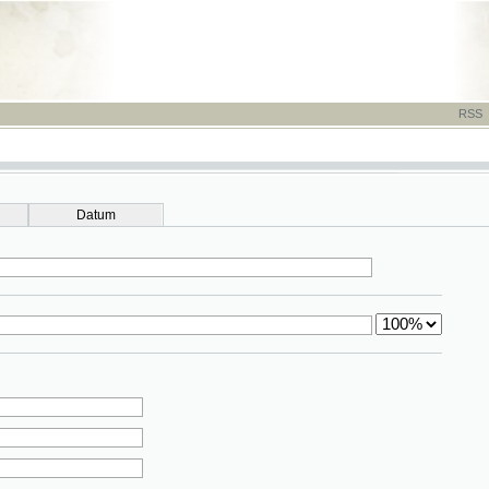
RSS
-
TISK
-
NÁP
Datum