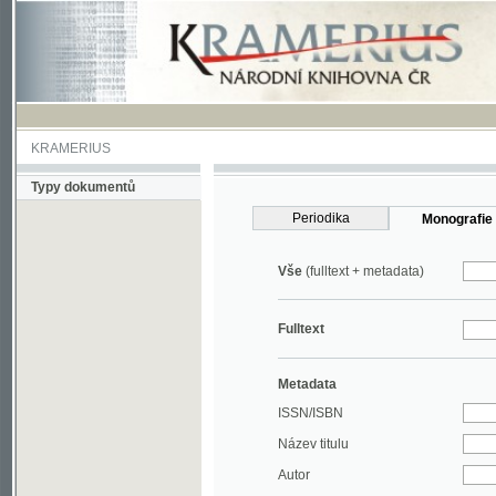
KRAMERIUS
Typy dokumentů
Periodika
Monografie
Vše
(fulltext + metadata)
Fulltext
Metadata
ISSN/ISBN
Název titulu
Autor
Rok
MDT