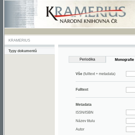
KRAMERIUS
Typy dokumentů
Periodika
Monografie
Vše
(fulltext + metadata)
Fulltext
Metadata
ISSN/ISBN
Název titulu
Autor
Rok
MDT