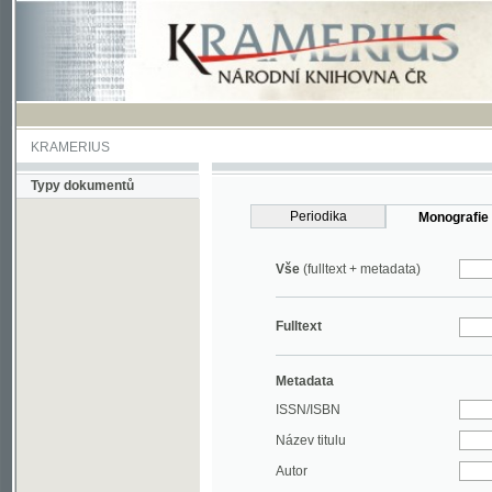
KRAMERIUS
Typy dokumentů
Periodika
Monografie
Vše
(fulltext + metadata)
Fulltext
Metadata
ISSN/ISBN
Název titulu
Autor
Rok
MDT