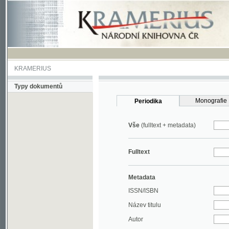
KRAMERIUS
Typy dokumentů
Monografie
Periodika
Vše
(fulltext + metadata)
Fulltext
Metadata
ISSN/ISBN
Název titulu
Autor
Rok
MDT