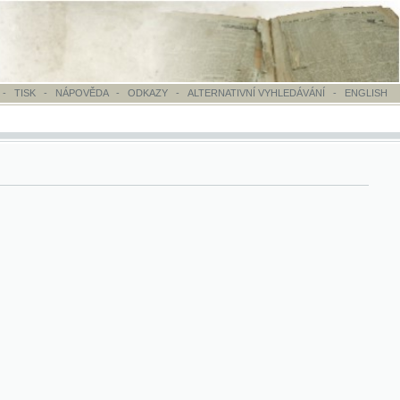
OVĚDA
-
ODKAZY
-
ALTERNATIVNÍ VYHLEDÁVÁNÍ
-
ENGLISH