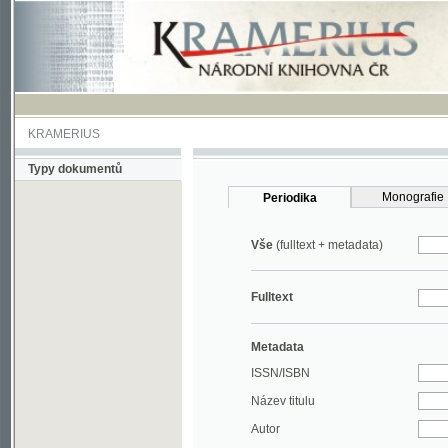
KRAMERIUS
Typy dokumentů
Monografie
Periodika
Vše
(fulltext + metadata)
Fulltext
Metadata
ISSN/ISBN
Název titulu
Autor
Rok
MDT