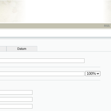
RSS
-
TISK
-
NÁP
Datum