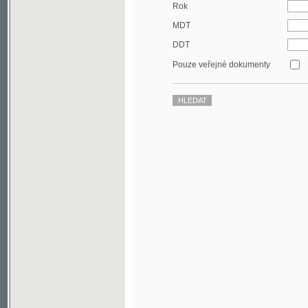
DDT
Pouze veřejné dokumenty
©2003-2010
Developed
under GNU GPL
by
Qbizm
,
NKČR
and
KNAV