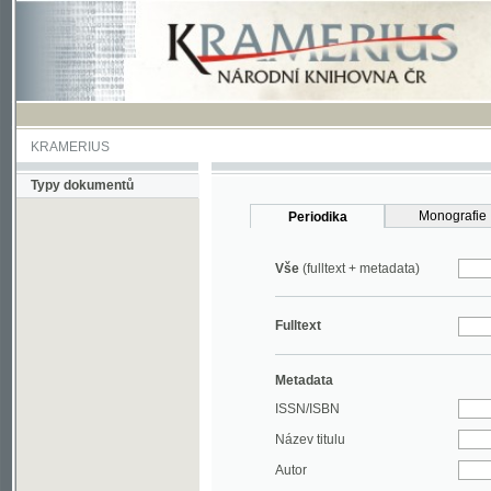
KRAMERIUS
Typy dokumentů
Monografie
Periodika
Vše
(fulltext + metadata)
Fulltext
Metadata
ISSN/ISBN
Název titulu
Autor
Rok
MDT