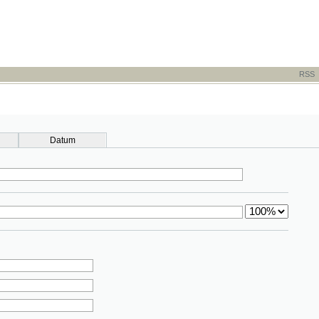
RSS
-
TISK
-
NÁP
Datum