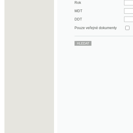
DDT
Pouze veřejné dokumenty
©2003-2010
Developed
under GNU GPL
by
Qbizm
,
NKČR
and
KNAV