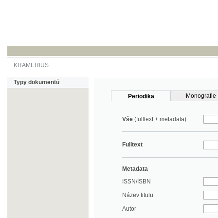
KRAMERIUS
Typy dokumentů
Monografie
Periodika
Vše
(fulltext + metadata)
Fulltext
Metadata
ISSN/ISBN
Název titulu
Autor
Rok
MDT