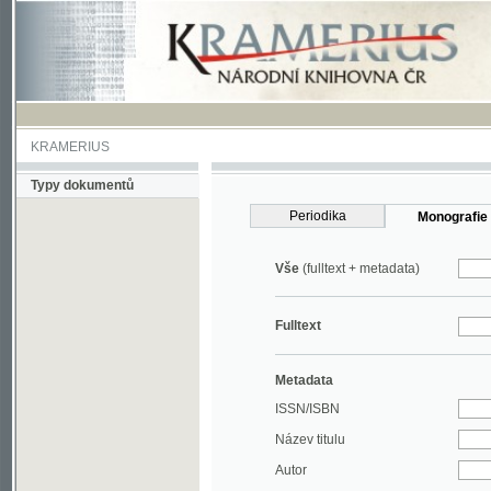
KRAMERIUS
Typy dokumentů
Periodika
Monografie
Vše
(fulltext + metadata)
Fulltext
Metadata
ISSN/ISBN
Název titulu
Autor
Rok
MDT