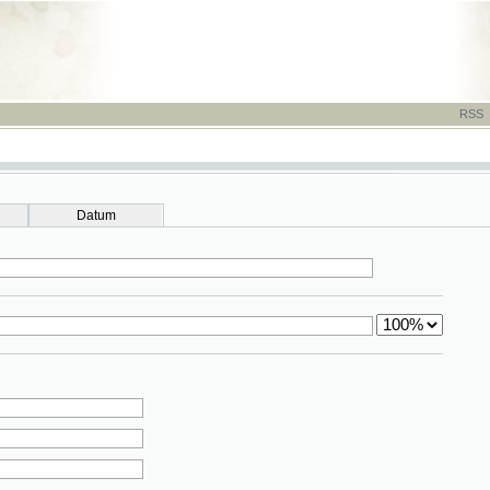
RSS
-
TISK
-
NÁP
Datum