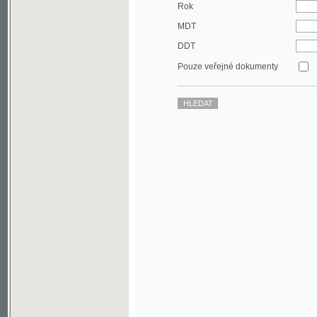
DDT
Pouze veřejné dokumenty
©2003-2010
Developed
under GNU GPL
by
Qbizm
,
NKČR
and
KNAV