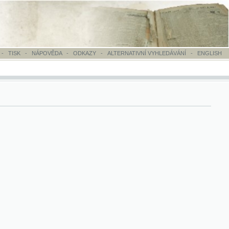
OVĚDA
-
ODKAZY
-
ALTERNATIVNÍ VYHLEDÁVÁNÍ
-
ENGLISH