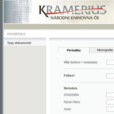
KRAMERIUS
Typy dokumentů
Monografie
Periodika
Vše
(fulltext + metadata)
Fulltext
Metadata
ISSN/ISBN
Název titulu
Autor
Rok
MDT