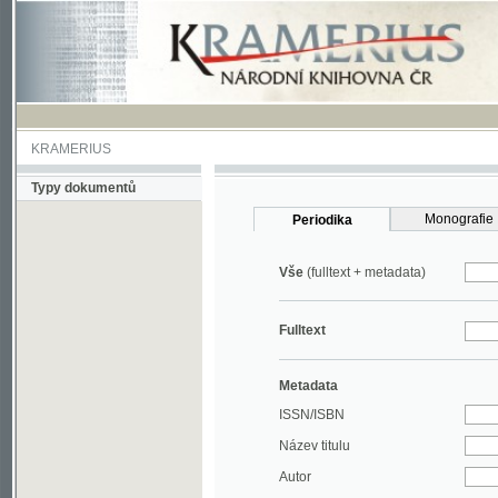
KRAMERIUS
Typy dokumentů
Monografie
Periodika
Vše
(fulltext + metadata)
Fulltext
Metadata
ISSN/ISBN
Název titulu
Autor
Rok
MDT