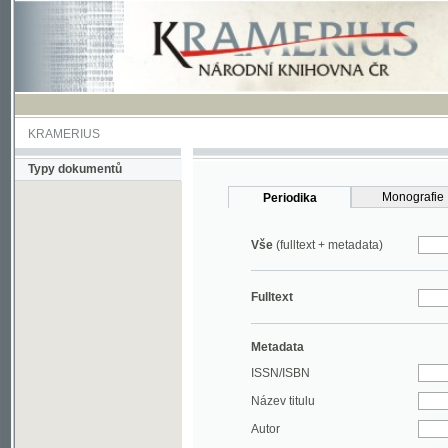
KRAMERIUS
Typy dokumentů
Monografie
Periodika
Vše
(fulltext + metadata)
Fulltext
Metadata
ISSN/ISBN
Název titulu
Autor
Rok
MDT