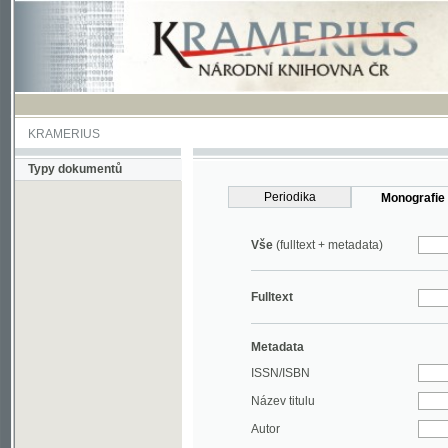
KRAMERIUS
Typy dokumentů
Periodika
Monografie
Vše
(fulltext + metadata)
Fulltext
Metadata
ISSN/ISBN
Název titulu
Autor
Rok
MDT