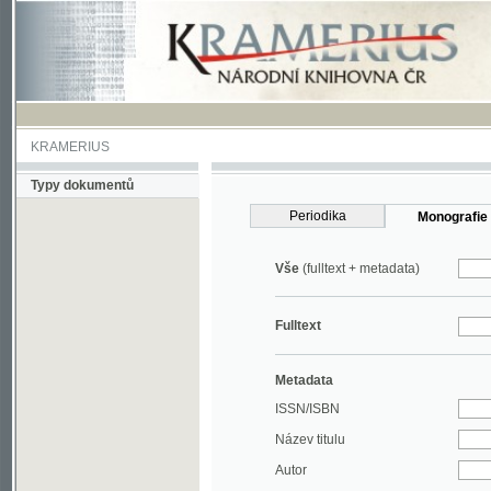
KRAMERIUS
Typy dokumentů
Periodika
Monografie
Vše
(fulltext + metadata)
Fulltext
Metadata
ISSN/ISBN
Název titulu
Autor
Rok
MDT