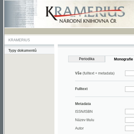
KRAMERIUS
Typy dokumentů
Periodika
Monografie
Vše
(fulltext + metadata)
Fulltext
Metadata
ISSN/ISBN
Název titulu
Autor
Rok
MDT