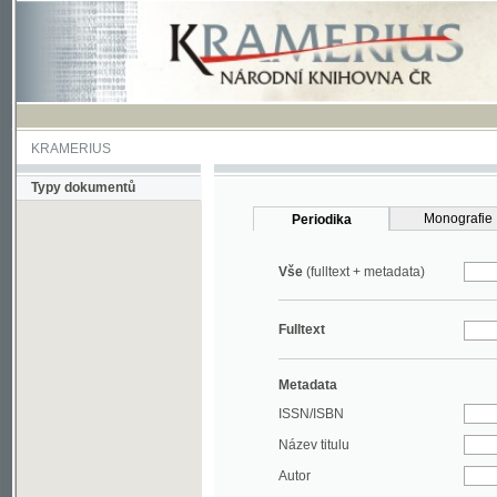
KRAMERIUS
Typy dokumentů
Monografie
Periodika
Vše
(fulltext + metadata)
Fulltext
Metadata
ISSN/ISBN
Název titulu
Autor
Rok
MDT